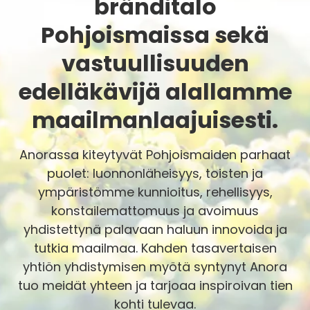
bränditalo
Pohjoismaissa sekä
vastuullisuuden
edelläkävijä alallamme
maailmanlaajuisesti.
Anorassa kiteytyvät Pohjoismaiden parhaat
puolet: luonnonläheisyys, toisten ja
ympäristömme kunnioitus, rehellisyys,
konstailemattomuus ja avoimuus
yhdistettynä palavaan haluun innovoida ja
tutkia maailmaa. Kahden tasavertaisen
yhtiön yhdistymisen myötä syntynyt Anora
tuo meidät yhteen ja tarjoaa inspiroivan tien
kohti tulevaa.