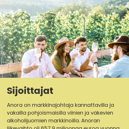
Sijoittajat
Anora on markkinajohtaja kannattavilla ja
vakailla pohjoismaisilla viinien ja väkevien
alkoholijuomien markkinoilla. Anoran
liikevaihto oli 657,9 miljoonaa euroa vuonna