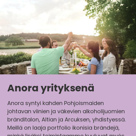
Anora yrityksenä
Anora syntyi kahden Pohjoismaiden
johtavan viinien ja väkevien alkoholijuomien
bränditalon, Altian ja Arcuksen, yhdistyessä.
Meillä on laaja portfolio ikonisia brändejä,
minkä lisäksi toimintaamme kuuluvat myös