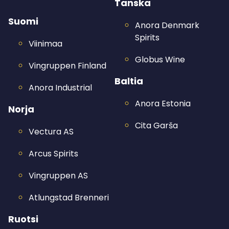
Tanska
Suomi
Anora Denmark
Spirits
Viinimaa
Globus Wine
Vingruppen Finland
Baltia
Anora Industrial
Anora Estonia
Norja
Cita Garša
Vectura AS
Arcus Spirits
Vingruppen AS
Atlungstad Brenneri
Ruotsi