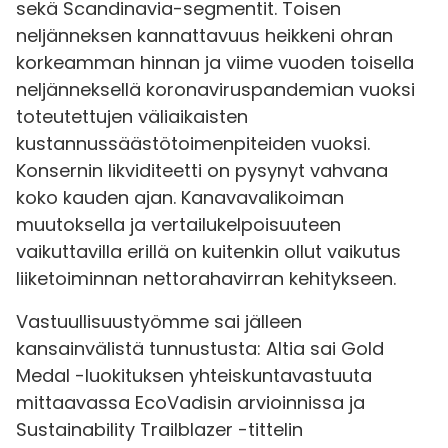
sekä Scandinavia-segmentit. Toisen
neljänneksen kannattavuus heikkeni ohran
korkeamman hinnan ja viime vuoden toisella
neljänneksellä koronaviruspandemian vuoksi
toteutettujen väliaikaisten
kustannussäästötoimenpiteiden vuoksi.
Konsernin likviditeetti on pysynyt vahvana
koko kauden ajan. Kanavavalikoiman
muutoksella ja vertailukelpoisuuteen
vaikuttavilla erillä on kuitenkin ollut vaikutus
liiketoiminnan nettorahavirran kehitykseen.
Vastuullisuustyömme sai jälleen
kansainvälistä tunnustusta: Altia sai Gold
Medal -luokituksen yhteiskuntavastuuta
mittaavassa EcoVadisin arvioinnissa ja
Sustainability Trailblazer -tittelin