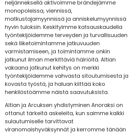
neljänneksellä aktivoimme brändejämme
monopoleissa, viennissä,
matkustajamyynnissä ja anniskelumyynnissä
hyvin tuloksin. Keskityimme katsauskaudella
työntekijöidemme terveyden ja turvallisuuden
sekä liiketoimintamme jatkuvuuden
varmistamiseen, ja toimintamme onkin
jatkunut ilman merkittäviä häiriöitä. Altian
vakaana jatkunut kehitys on merkki
työntekijöidemme vahvasta sitoutumisesta ja
kovasta työstä, ja haluan kiittää koko
henkilöstöämme näistä saavutuksista.
Altian ja Arcuksen yhdistyminen Anoraksi on
ottanut tärkeitä askeleita, kun saimme kaikki
sulautumiselle tarvittavat
viranomaishyväksynnät ja kerromme tänään