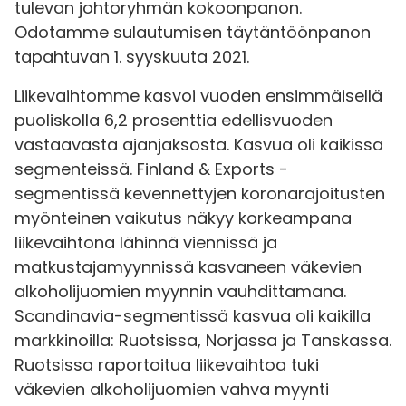
tulevan johtoryhmän kokoonpanon.
Odotamme sulautumisen täytäntöönpanon
tapahtuvan 1. syyskuuta 2021.
Liikevaihtomme kasvoi vuoden ensimmäisellä
puoliskolla 6,2 prosenttia edellisvuoden
vastaavasta ajanjaksosta. Kasvua oli kaikissa
segmenteissä. Finland & Exports -
segmentissä kevennettyjen koronarajoitusten
myönteinen vaikutus näkyy korkeampana
liikevaihtona lähinnä viennissä ja
matkustajamyynnissä kasvaneen väkevien
alkoholijuomien myynnin vauhdittamana.
Scandinavia-segmentissä kasvua oli kaikilla
markkinoilla: Ruotsissa, Norjassa ja Tanskassa.
Ruotsissa raportoitua liikevaihtoa tuki
väkevien alkoholijuomien vahva myynti