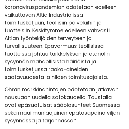
koronaviruspandemian odotetaan edelleen
vaikuttavan Altia Industrialissa
toimitusketjuun, teollisiin palveluihin ja
tuotteisiin. Keskitymme edelleen vahvasti
Altian työntekijöiden terveyteen ja
turvallisuuteen. Epävarmuus teollisissa
tuotteissa johtuu tärkkelyksen ja etanolin
kysynnän mahdollisista häiriöistä ja
toimitusketjussa raaka-aineiden
saatavuudesta ja niiden toimitusajoista.
Ohran markkinahintojen odotetaan jatkavan
nousuaan uudella satokaudella. Taustalla
ovat epäsuotuisat sääolosuhteet Suomessa
sekä maailmanlaajuinen epätasapaino viljan
kysynnässä ja tarjonnassa.”