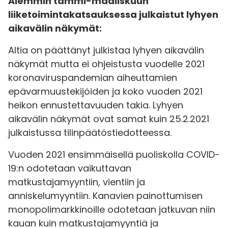
Aiemmin tammi-maaliskuun
liiketoimintakatsauksessa julkaistut lyhyen
aikavälin näkymät:
Altia on päättänyt julkistaa lyhyen aikavälin
näkymät mutta ei ohjeistusta vuodelle 2021
koronaviruspandemian aiheuttamien
epävarmuustekijöiden ja koko vuoden 2021
heikon ennustettavuuden takia. Lyhyen
aikavälin näkymät ovat samat kuin 25.2.2021
julkaistussa tilinpäätöstiedotteessa.
Vuoden 2021 ensimmäisellä puoliskolla COVID-
19:n odotetaan vaikuttavan
matkustajamyyntiin, vientiin ja
anniskelumyyntiin. Kanavien painottumisen
monopolimarkkinoille odotetaan jatkuvan niin
kauan kuin matkustajamyyntiä ja