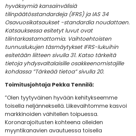
hyväksymiä kansainvälisiä
tilinpäätösstandardeja (IFRS) ja IAS 34
Osavuosikatsaukset -standardia noudattaen.
Katsauksessa esitetyt luvut ovat
tilintarkastamattomia. Vaihtoehtoisten
tunnuslukujen täsmäytykset IFRS-lukuihin
esitetään liitteen sivulla 31. Katso tärkeitä
tietoja yhdysvaltalaisille osakkeenomistajille
kohdassa ”Tärkeää tietoa” sivulla 20.
Toimitusjohtaja Pekka Tennilä:
”Olen tyytyväinen hyvään kehitykseemme
toisella neljänneksellä. Liikevaihtomme kasvoi
markkinoiden vähitellen toipuessa.
Koronarajoitusten kohteena olleiden
myyntikanavien avautuessa toisella