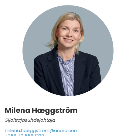
Milena Hæggström
Sijoittajasuhdejohtaja
milena.haeggstrom@anora.com
+358 40 558 1328