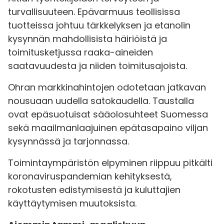
turvallisuuteen. Epävarmuus teollisissa
tuotteissa johtuu tärkkelyksen ja etanolin
kysynnän mahdollisista häiriöistä ja
toimitusketjussa raaka-aineiden
saatavuudesta ja niiden toimitusajoista.
Ohran markkinahintojen odotetaan jatkavan
nousuaan uudella satokaudella. Taustalla
ovat epäsuotuisat sääolosuhteet Suomessa
sekä maailmanlaajuinen epätasapaino viljan
kysynnässä ja tarjonnassa.
Toimintaympäristön elpyminen riippuu pitkälti
koronaviruspandemian kehityksestä,
rokotusten edistymisestä ja kuluttajien
käyttäytymisen muutoksista.