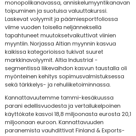
monopolikanavassa, anniskelumyyntikanavan
toipuminen ja suotuisa valuuttakurssi.
Laskevat volyymit ja päämiesportfoliossa
viime vuoden toisella neljänneksellä
tapahtuneet muutoksetvaikuttivat viinien
myyntiin. Norjassa Altian myynnin kasvua
kaikissa kategorioissa tukivat suuret
markkinavolyymit. Altia Industrial -
segmentissä liikevaihdon kasvun taustalla oli
myönteinen kehitys sopimusvalmistuksessa
sekä tärkkelys- ja rehuliiketoiminnassa.
Kannattavuutemme tammi-kesäkuussa
parani edellisvuodesta ja vertailukelpoinen
käyttökate kasvoi 18,8 miljoonasta eurosta 20,1
miljoonaan euroon. Kannattavuuden
paranemista vauhdittivat Finland & Exports-