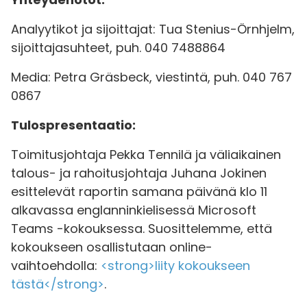
Analyytikot ja sijoittajat: Tua Stenius-Örnhjelm,
sijoittajasuhteet, puh. 040 7488864
Media: Petra Gräsbeck, viestintä, puh. 040 767
0867
Tulospresentaatio:
Toimitusjohtaja Pekka Tennilä ja väliaikainen
talous- ja rahoitusjohtaja Juhana Jokinen
esittelevät raportin samana päivänä klo 11
alkavassa englanninkielisessä Microsoft
Teams -kokouksessa. Suosittelemme, että
kokoukseen osallistutaan online-
vaihtoehdolla:
<strong>liity kokoukseen
tästä</strong>
.