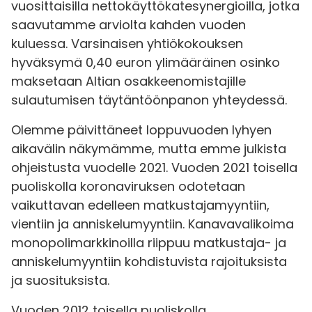
vuosittaisilla nettokäyttökatesynergioilla, jotka
saavutamme arviolta kahden vuoden
kuluessa. Varsinaisen yhtiökokouksen
hyväksymä 0,40 euron ylimääräinen osinko
maksetaan Altian osakkeenomistajille
sulautumisen täytäntöönpanon yhteydessä.
Olemme päivittäneet loppuvuoden lyhyen
aikavälin näkymämme, mutta emme julkista
ohjeistusta vuodelle 2021. Vuoden 2021 toisella
puoliskolla koronaviruksen odotetaan
vaikuttavan edelleen matkustajamyyntiin,
vientiin ja anniskelumyyntiin. Kanavavalikoima
monopolimarkkinoilla riippuu matkustaja- ja
anniskelumyyntiin kohdistuvista rajoituksista
ja suosituksista.
Vuoden 2012 toisella puoliskolla