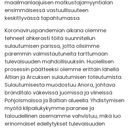
maailmanlaajuisen matkustajamyyntialan
ensimmäisessä vastuullisuuteen
keskittyvässä tapahtumassa.
Koronaviruspandemian aikana olemme
tehneet ahkerasti töitä suunnitellun
sulautumisen parissa, jotta olisimme
paremmin valmistautuneita tarttumaan
tulevaisuuden mahdollisuuksiin. Huolellisen
prosessin päätteeksi olemme erittäin lähellä
Altian ja Arcuksen sulautumisen toteutumista.
Sulautumisesta muodostuu Anora, johtava
bränditalo väkevissä juomissa ja viineissä
Pohjoismaissa ja Baltian alueella. Yhdistymisen
myötä kilpailukykymme paranee ja
taloudellinen asemamme vahvistuu, mikä luo
erinomaiset edellytykset tulevaisuuden