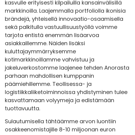
kasvulle erityisesti kilpailuilla kansainvälisillä
markkinoilla. Laajemmalla portfoliolla ikonisia
brändejä, yhteisellä innovaatio-osaamisella
sekä palkitulla vastuullisuustyöllä voimme
tarjota entistä enemmän lisäarvoa
asiakkaillemme. Näiden lisäksi
kuluttajaymmärryksemme
kotimarkkinoillamme vahvistuu ja
jakeluverkostomme laajenee tehden Anorasta
parhaan mahdollisen kumppanin
päämiehillemme. Teollisessa- ja
logistiikkaliiketoiminnoissa yhdistyminen tulee
kasvattamaan volyymeja ja edistämään
tuottavuutta.
Sulautumisella tähtäämme arvon luontiin
osakkeenomistajille 8-10 miljoonan euron