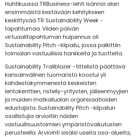
Huhtikuussa TRBusiness-lehti isännöi alan
ensimmäistä kestävään kehitykseen
keskittyvää TR Sustainability Week -
tapahtumaa. Viiden päivän
virtuaalitapahtuman huipennus oli
Sustainability Pitch -kilpailu, jossa palkittiin
toimialan vastuullisia hankkeita ja tuotteita.
Sustainability Trailblazer -tittelistä päättävä
kansainvälinen tuomaristo koostui yli
kahdestakymmenestä keskeisten
lentokenttien, ​​risteily-yritysten, ​​jälleenmyyjien
ja muiden matkailualan organisaatioiden
edustajista. Sustainability Pitch -kilpailun
osallistujia arvioitiin näiden
vastuullisuustoimien ympäristövaikutusten
perusteella. Arviointi sisälsi useita osa-alueita,