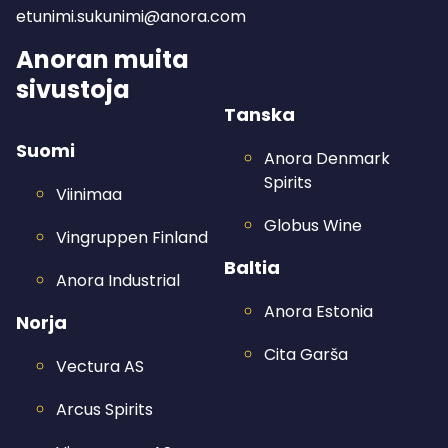
etunimi.sukunimi@anora.com
Anoran muita
sivustoja
Tanska
Suomi
Anora Denmark
Spirits
Viinimaa
Globus Wine
Vingruppen Finland
Baltia
Anora Industrial
Anora Estonia
Norja
Cita Garša
Vectura AS
Arcus Spirits