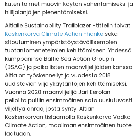
kuten toimet muovin käytön vähentämiseksi ja
hiilijalanjäljen pienentämiseksi.
Altialle Sustainability Trailblazer -tittelin toivat
Koskenkorva Climate Action -hanke
sekä
sitoutuminen ympäristöystävällisempien
tuotantomenetelmien kehittämiseen. Yhdessä
kumppaninsa Baltic Sea Action Groupin
(BSAG) ja paikallisten maanviljelijöiden kanssa
Altia on työskennellyt jo vuodesta 2018
uudistavien viljelykäytäntöjen kehittämiseksi.
Vuonna 2020 maanviljelijä Jari Eerolan
pelloilta puitiin ensimmäinen sato uusiutuvasti
viljeltyä ohraa, josta syntyi Altian
Koskenkorvan tislaamolla Koskenkorva Vodka
Climate Action, maailman ensimmäinen tuote
laatuaan.