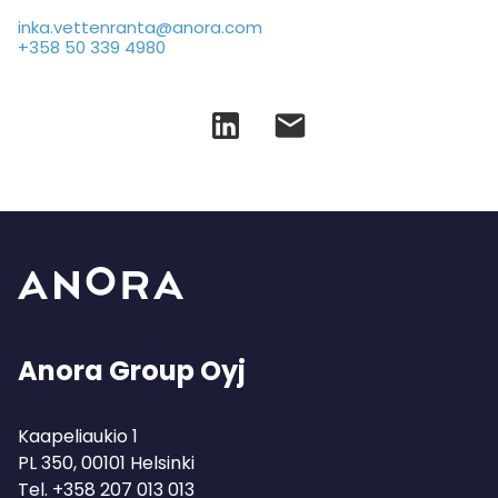
inka.vettenranta@anora.com
+358 50 339 4980
Anora Group Oyj
Kaapeliaukio 1
PL 350, 00101 Helsinki
Tel.
+358 207 013 013