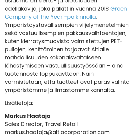
tislaamo on kierto- ja biotalouden
edelläkävijä, joka palkittiin vuonna 2018
Green
Company of the Year -palkinnolla
.
Ympäristöystävällisempien viljelymenetelmien
sekä vastuullisempien pakkausvaihtoehtojen,
kuten kierrätysmuovista valmistettujen PET-
pullojen, kehittäminen tarjoavat Altialle
mahdollisuuden kokonaisvaltaiseen
lähestymiseen vastuullisuustyössään – aina
tuotannosta loppukäyttöön. Näin
varmistetaan, että tuotteet ovat paras valinta
ympäristömme ja ilmastomme kannalta.
Lisätietoja:
Markus Haataja
Sales Director, Travel Retail
markus.haataja@altiacorporation.com