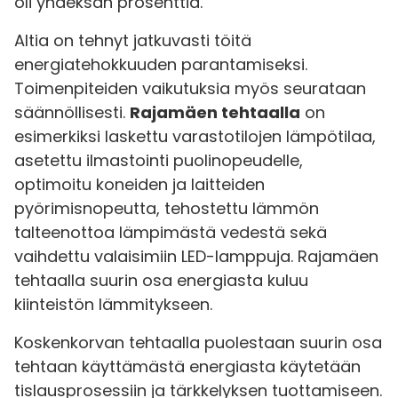
oli yhdeksän prosenttia.
Altia on tehnyt jatkuvasti töitä
energiatehokkuuden parantamiseksi.
Toimenpiteiden vaikutuksia myös seurataan
säännöllisesti.
Rajamäen tehtaalla
on
esimerkiksi laskettu varastotilojen lämpötilaa,
asetettu ilmastointi puolinopeudelle,
optimoitu koneiden ja laitteiden
pyörimisnopeutta, tehostettu lämmön
talteenottoa lämpimästä vedestä sekä
vaihdettu valaisimiin LED-lamppuja. Rajamäen
tehtaalla suurin osa energiasta kuluu
kiinteistön lämmitykseen.
Koskenkorvan tehtaalla puolestaan suurin osa
tehtaan käyttämästä energiasta käytetään
tislausprosessiin ja tärkkelyksen tuottamiseen.