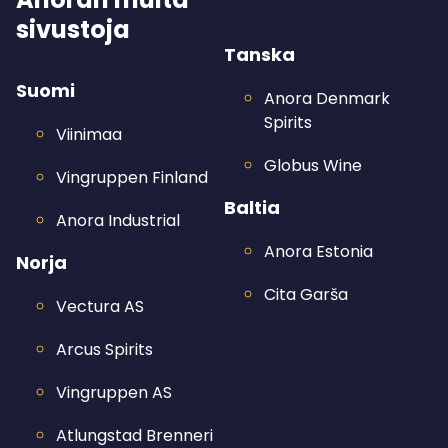
sivustoja
Tanska
Suomi
Anora Denmark
Spirits
Viinimaa
Globus Wine
Vingruppen Finland
Baltia
Anora Industrial
Anora Estonia
Norja
Cita Garša
Vectura AS
Arcus Spirits
Vingruppen AS
Atlungstad Brenneri