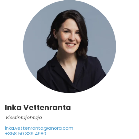
Inka Vettenranta
Viestintäjohtaja
inka.vettenranta@anora.com
+358 50 339 4980