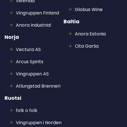
Viinimaa
Globus Wine
Vingruppen Finland
Baltia
Anora Industrial
Anora Estonia
Norja
Cita Garša
Vectura AS
Arcus Spirits
Vingruppen AS
Atlungstad Brenneri
Ruotsi
folk o folk
Vingruppen i Norden