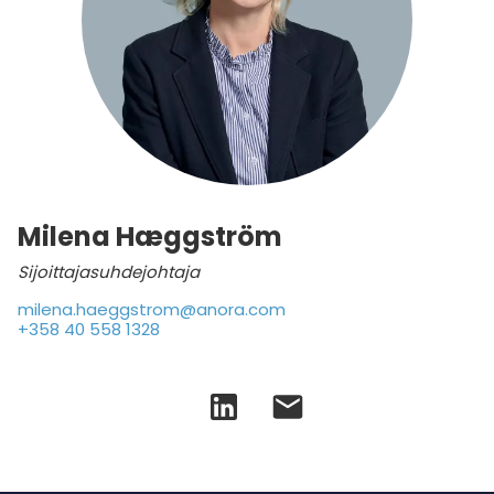
Milena Hæggström
Sijoittajasuhdejohtaja
milena.haeggstrom@anora.com
+358 40 558 1328