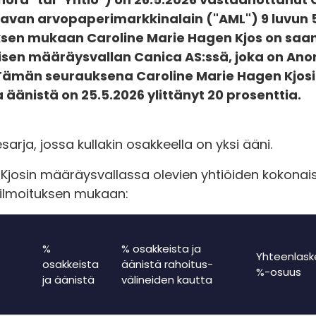
aavan arvopaperimarkkinalain ("AML") 9 luvun 
uksen mukaan Caroline Marie Hagen Kjos on sa
lillisen määräysvallan Canica AS:ssä, joka on An
ämän seurauksena Caroline Marie Hagen Kjosin 
 äänistä on 25.5.2026 ylittänyt 20 prosenttia.
sarja, jossa kullakin osakkeella on yksi ääni.
Kjosin määräysvallassa olevien yhtiöiden kokonai
 ilmoituksen mukaan:
%
% osakkeista ja
Yhteenlask
osakkeista
äänistä rahoitus-
%-osuus
ja äänistä
välineiden kautta