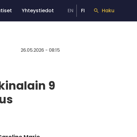
tiset
Yhteystiedot
EN
FI
Haku
26.05.2026 - 08:15
inalain 9
tus
Caroline Marie