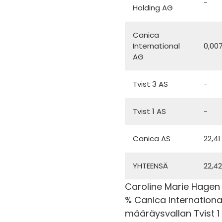
-
Holding AG
Canica
International
0,00
AG
Tvist 3 AS
-
Tvist 1 AS
-
Canica AS
22,41
YHTEENSÄ
22,4
Caroline Marie Hagen 
% Canica International
määräysvallan Tvist 1 