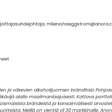
joittajasuhdejohtaja, milena.haeggstrom@anora.c
ineet
ien ja väkevien alkoholijuomien bränditalo Pohjoi
äkävijä alalla maailmanlaajuisesti. Kattava portf
joismaisista brändeistä ja kansainvälisesti arvost
tuotteista. Meillä on vientiä yli 30 markkinalle. An