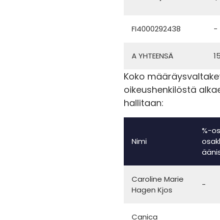
FI4000292438
-
A YHTEENSÄ
1
Koko määräysvaltaketj
oikeushenkilöstä alkae
hallitaan:
%-os
Nimi
osak
ääni
Caroline Marie
-
Hagen Kjos
Canica