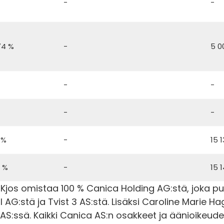
-
-
74 %
-
5 0
-
-
-
-
 %
-
15 
2 %
-
15 
Kjos omistaa 100 % Canica Holding AG:stä, joka p
 AG:stä ja Tvist 3 AS:stä. Lisäksi Caroline Marie H
AS:ssä. Kaikki Canica AS:n osakkeet ja äänioikeudet 