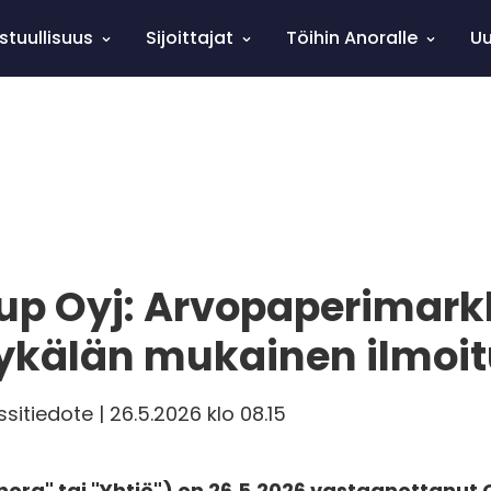
stuullisuus
Sijoittajat
Töihin Anoralle
Uu
up Oyj: Arvopaperimarkk
pykälän mukainen ilmoi
sitiedote | 26.5.2026 klo 08.15
ora" tai "Yhtiö") on 26.5.2026 vastaanottanut 