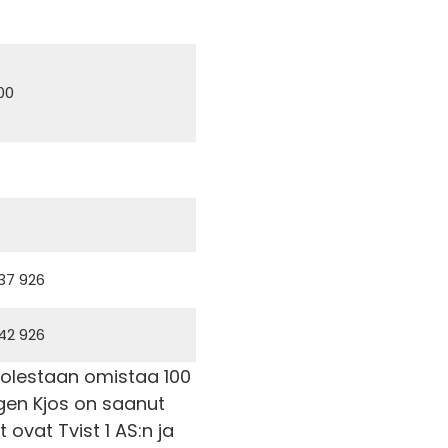
00
137 926
142 926
uolestaan omistaa 100
agen Kjos on saanut
ovat Tvist 1 AS:n ja