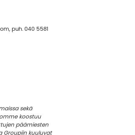
om, puh. 040 5581
smaissa sekä
oliomme koostuu
ettujen päämiesten
ora Groupiin kuuluvat