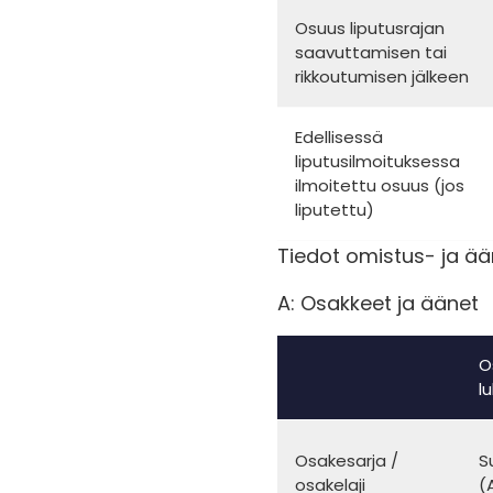
Osuus liputusrajan
saavuttamisen tai
rikkoutumisen jälkeen
Edellisessä
liputusilmoituksessa
ilmoitettu osuus (jos
liputettu)
Tiedot omistus- ja ää
A: Osakkeet ja äänet
O
l
Osakesarja /
S
osakelaji
(