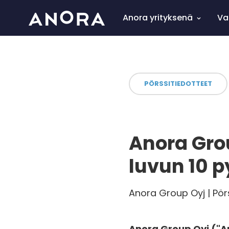
Anora yrityksenä
Va
PÖRSSITIEDOTTEET
Anora Gro
luvun 10 
Anora Group Oyj | Pörs
Anora Group Oyj ("An