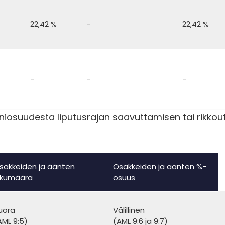
22,42 %
-
22,42 %
-
-
-
niosuudesta liputusrajan saavuttamisen tai rikkou
sakkeiden ja äänten
Osakkeiden ja äänten %-
ukumäärä
osuus
uora
Välillinen
AML 9:5)
(AML 9:6 ja 9:7)