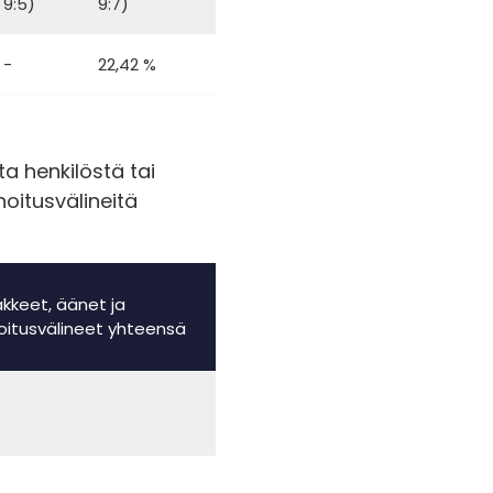
9:5)
9:7)
-
22,42 %
a henkilöstä tai
hoitusvälineitä
kkeet, äänet ja
oitusvälineet yhteensä