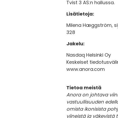
Tvist 3 AS:n hallussa.
Lisätietoja:
Milena Hæggström, si
328
Jakelu:
Nasdaq Helsinki Oy
Keskeiset tiedotusväl
www.anora.com
Tietoa meistä
Anora on johtava viin
vastuullisuuden edell
omista ikonisista poh
viineistä ja väkevistä 