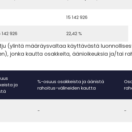
15 142 926
5 142 926
22,42 %
u (ylintä määräysvaltaa käyttävästä luonnollisest
n), jonka kautta osakkeita, äänioikeuksia ja/tai ra
uus
%-osuus osakkeista ja äänistä
Osa
keista ja
rahoitus-välineiden kautta
rah
stä
-
-