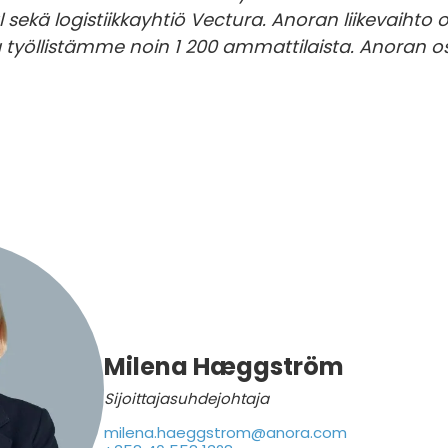
l sekä logistiikkayhtiö Vectura. Anoran liikevaihto 
työllistämme noin 1 200 ammattilaista. Anoran os
Milena Hæggström
Sijoittajasuhdejohtaja
milena.haeggstrom@anora.com