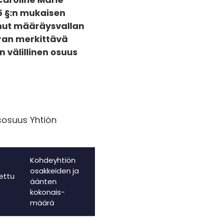
5 §:n mukaisen
anut määräysvallan
oran merkittävä
välillinen osuus
sosuus Yhtiön
Kohdeyhtiön
osakkeiden ja
ettu
äänten
kokonais-
määrä