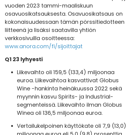
vuoden 2023 tammi-maaliskuun
osavuosikatsauksesta. Osavuosikatsaus on
kokonaisuudessaan tämän pörssitiedotteen
liitteenä ja lisäksi saatavilla yhtiön
verkkosivuilla osoitteessa:
www.anora.com/fi/sijoittajat
Q1 23 lyhyesti
Liikevaihto oli 159,5 (133,4) miljoonaa
euroa. Liikevaihtoa kasvattivat Globus
Wine -hankinta heinäkuussa 2022 sekä
myynnin kasvu Spirits- ja Industrial-
segmenteissä. Liikevaihto ilman Globus
Winea oli 136,5 miljoonaa euroa.
Vertailukelpoinen käyttökate oli 7,9 (13,0)
miljoonaa euroa eli 5,0 (9,8) prosenttia