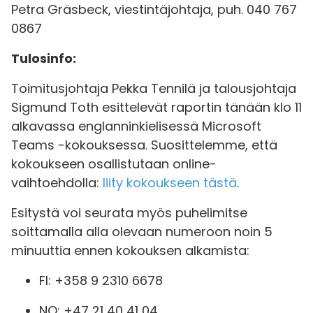
Petra Gräsbeck, viestintäjohtaja, puh. 040 767
0867
Tulosinfo:
Toimitusjohtaja Pekka Tennilä ja talousjohtaja
Sigmund Toth esittelevät raportin tänään klo 11
alkavassa englanninkielisessä Microsoft
Teams -kokouksessa. Suosittelemme, että
kokoukseen osallistutaan online-
vaihtoehdolla:
liity kokoukseen tästä
.
Esitystä voi seurata myös puhelimitse
soittamalla alla olevaan numeroon noin 5
minuuttia ennen kokouksen alkamista:
FI: +358 9 2310 6678
NO: +47 21 40 41 04