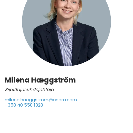
Milena Hæggström
Sijoittajasuhdejohtaja
milena.haeggstrom@anora.com
+358 40 558 1328