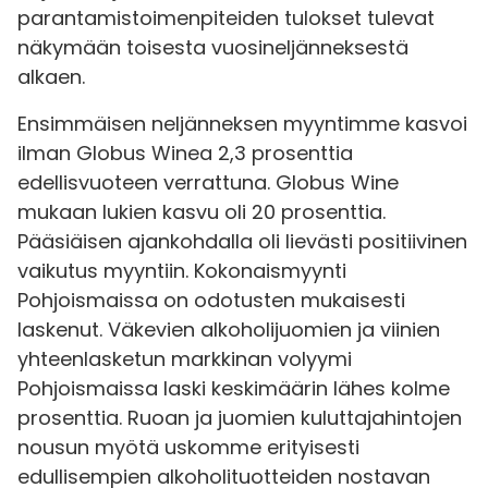
parantamistoimenpiteiden tulokset tulevat
näkymään toisesta vuosineljänneksestä
alkaen.
Ensimmäisen neljänneksen myyntimme kasvoi
ilman Globus Winea 2,3 prosenttia
edellisvuoteen verrattuna. Globus Wine
mukaan lukien kasvu oli 20 prosenttia.
Pääsiäisen ajankohdalla oli lievästi positiivinen
vaikutus myyntiin. Kokonaismyynti
Pohjoismaissa on odotusten mukaisesti
laskenut. Väkevien alkoholijuomien ja viinien
yhteenlasketun markkinan volyymi
Pohjoismaissa laski keskimäärin lähes kolme
prosenttia. Ruoan ja juomien kuluttajahintojen
nousun myötä uskomme erityisesti
edullisempien alkoholituotteiden nostavan