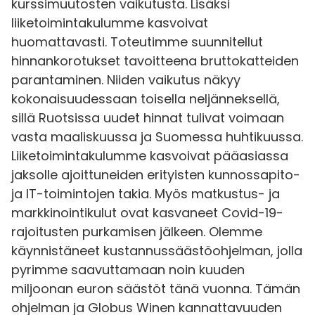
kurssimuutosten vaikutusta. Lisäksi
liiketoimintakulumme kasvoivat
huomattavasti. Toteutimme suunnitellut
hinnankorotukset tavoitteena bruttokatteiden
parantaminen. Niiden vaikutus näkyy
kokonaisuudessaan toisella neljänneksellä,
sillä Ruotsissa uudet hinnat tulivat voimaan
vasta maaliskuussa ja Suomessa huhtikuussa.
Liiketoimintakulumme kasvoivat pääasiassa
jaksolle ajoittuneiden erityisten kunnossapito-
ja IT-toimintojen takia. Myös matkustus- ja
markkinointikulut ovat kasvaneet Covid-19-
rajoitusten purkamisen jälkeen. Olemme
käynnistäneet kustannussäästöohjelman, jolla
pyrimme saavuttamaan noin kuuden
miljoonan euron säästöt tänä vuonna. Tämän
ohjelman ja Globus Winen kannattavuuden