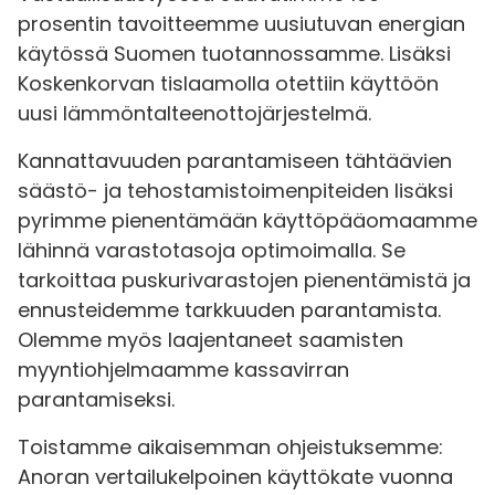
prosentin tavoitteemme uusiutuvan energian
käytössä Suomen tuotannossamme. Lisäksi
Koskenkorvan tislaamolla otettiin käyttöön
uusi lämmöntalteenottojärjestelmä.
Kannattavuuden parantamiseen tähtäävien
säästö- ja tehostamistoimenpiteiden lisäksi
pyrimme pienentämään käyttöpääomaamme
lähinnä varastotasoja optimoimalla. Se
tarkoittaa puskurivarastojen pienentämistä ja
ennusteidemme tarkkuuden parantamista.
Olemme myös laajentaneet saamisten
myyntiohjelmaamme kassavirran
parantamiseksi.
Toistamme aikaisemman ohjeistuksemme:
Anoran vertailukelpoinen käyttökate vuonna