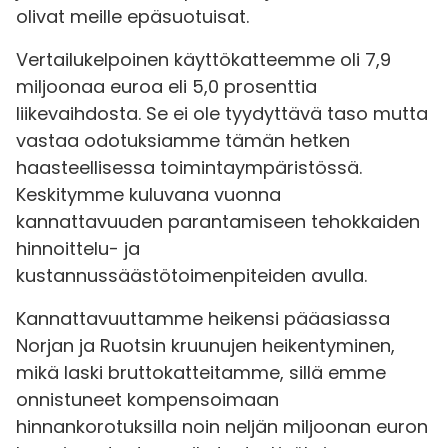
olivat meille epäsuotuisat.
Vertailukelpoinen käyttökatteemme oli 7,9
miljoonaa euroa eli 5,0 prosenttia
liikevaihdosta. Se ei ole tyydyttävä taso mutta
vastaa odotuksiamme tämän hetken
haasteellisessa toimintaympäristössä.
Keskitymme kuluvana vuonna
kannattavuuden parantamiseen tehokkaiden
hinnoittelu- ja
kustannussäästötoimenpiteiden avulla.
Kannattavuuttamme heikensi pääasiassa
Norjan ja Ruotsin kruunujen heikentyminen,
mikä laski bruttokatteitamme, sillä emme
onnistuneet kompensoimaan
hinnankorotuksilla noin neljän miljoonan euron