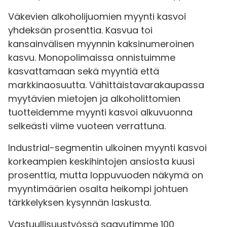
Väkevien alkoholijuomien myynti kasvoi
yhdeksän prosenttia. Kasvua toi
kansainvälisen myynnin kaksinumeroinen
kasvu. Monopolimaissa onnistuimme
kasvattamaan sekä myyntiä että
markkinaosuutta. Vähittäistavarakaupassa
myytävien mietojen ja alkoholittomien
tuotteidemme myynti kasvoi alkuvuonna
selkeästi viime vuoteen verrattuna.
Industrial-segmentin ulkoinen myynti kasvoi
korkeampien keskihintojen ansiosta kuusi
prosenttia, mutta loppuvuoden näkymä on
myyntimäärien osalta heikompi johtuen
tärkkelyksen kysynnän laskusta.
Vastuullisuustyössä saavutimme 100