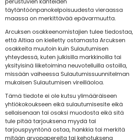
perustuvien kanteiden
täytäntöönpanokelpoisuudesta vieraassa
maassa on merkittävää epävarmuutta.
Arcuksen osakkeenomistajien tulee tiedostaa,
että Altiaa on kielletty ostamasta Arcuksen
osakkeita muutoin kuin Sulautumisen
yhteydessä, kuten julkisilla markkinoilla tai
yksityisinä liiketoimina neuvotelluilla ostoilla,
missään vaiheessa Sulautumissuunnitelman
mukaisen Sulautumisen vireilläoloa.
Tämä tiedote ei ole kutsu ylimääräiseen
yhtiökokoukseen eikä sulautumisesite eikä
sellaisenaan tai osaksi muodosta eikä sitä
tule pitää tarjouksena myydä tai
tarjouspyyntönä ostaa, hankkia tai merkitä
mitään arvopapereita tai kehotuksena