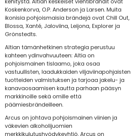
kehitystä. Altian keskeiset vientibrändit ovat
Koskenkorva, O.P. Anderson ja Larsen. Muita
ikonisia pohjoismaisia brändejä ovat Chill Out,
Blossa, Xanté, Jaloviina, Leijona, Explorer ja
Grönstedts.
Altian tämänhetkinen strategia perustuu
kahteen ydinvahvuuteen: Altia on
pohjoismainen tislaamo, joka osaa
vastuullisten, laadukkaiden viljaviinapohjaisten
tuotteiden valmistuksen ja tarjoaa jakelu- ja
kanavaosaamisen kautta parhaan pääsyn
markkinoille sekä omille että
päämiesbrändeilleen.
Arcus on johtava pohjoismainen viinien ja
väkevien alkoholijuomien
merkkikulutushyödykeyhtiö. Arcus on