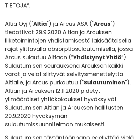
TIETOJA”.
Altia Oyj ("
Altia
") ja Arcus ASA ("
Arcus
")
tiedottivat 29.9.2020 Altian ja Arcuksen
liiketoimintojen yhdistämisestä lakisääteisellä
rajat ylittävällä absorptiosulautumisella, jossa
Arcus sulautuu Altiaan (”
Yhdistynyt Yhtiö
”).
Sulautumisen seurauksena Arcuksen kaikki
varat ja velat siirtyvät selvitysmenettelyttä
Altialle, ja Arcus purkautuu ("
Sulautuminen
").
Altian ja Arcuksen 12.11.2020 pidetyt
ylimääräiset yhtiökokoukset hyväksyivät
Sulautumisen Altian ja Arcuksen hallitusten
29.9.2020 hyväksymän
sulautumissuunnitelman mukaisesti.
Sulautumisen täytäntöönpano edellyttää vielä