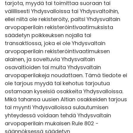
tarjota, myydä tai toimittaa suoraan tai
välillisesti Yhdysvalloissa tai Yhdysvaltoihin,
ellei niitä ole rekisteröity, paitsi Yhdysvaltain
arvopaperilain rekisteröintivaatimuksista
säädetyn poikkeuksen nojalla tai
transaktiossa, joka ei ole Yhdysvaltain
arvopaperilain rekisteröintivaatimuksen
alainen, ja soveltuvia Yhdysvaltain
osavaltioiden tai muita Yhdysvaltain
arvopaperilakeja noudattaen. Tämä tiedote ei
ole tarjous myydä tai kehotus tarjoutua
ostamaan kyseisiä osakkeita Yhdysvalloissa.
Mikä tahansa uusien Altian osakkeiden tarjous
tai myynti Yhdysvalloissa sulautumisen
yhteydessä voidaan tehdä Yhdysvaltain
arvopaperilain mukaisen Rule 802 -
säännöksessä säädetyn