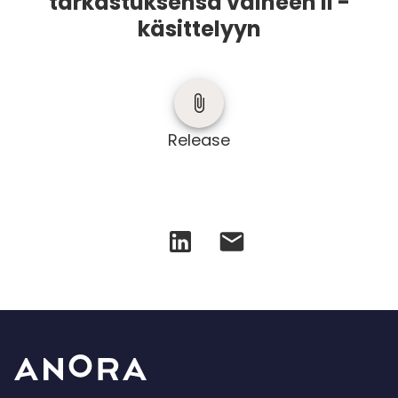
tarkastuksensa vaiheen II -
käsittelyyn
Release