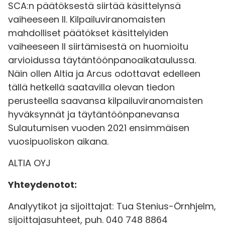
SCA:n päätöksestä siirtää käsittelynsä
vaiheeseen II. Kilpailuviranomaisten
mahdolliset päätökset käsittelyiden
vaiheeseen II siirtämisestä on huomioitu
arvioidussa täytäntöönpanoaikataulussa.
Näin ollen Altia ja Arcus odottavat edelleen
tällä hetkellä saatavilla olevan tiedon
perusteella saavansa kilpailuviranomaisten
hyväksynnät ja täytäntöönpanevansa
Sulautumisen vuoden 2021 ensimmäisen
vuosipuoliskon aikana.
ALTIA OYJ
Yhteydenotot:
Analyytikot ja sijoittajat: Tua Stenius-Örnhjelm,
sijoittajasuhteet, puh. 040 748 8864