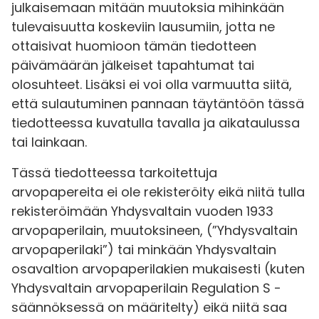
julkaisemaan mitään muutoksia mihinkään
tulevaisuutta koskeviin lausumiin, jotta ne
ottaisivat huomioon tämän tiedotteen
päivämäärän jälkeiset tapahtumat tai
olosuhteet. Lisäksi ei voi olla varmuutta siitä,
että sulautuminen pannaan täytäntöön tässä
tiedotteessa kuvatulla tavalla ja aikataulussa
tai lainkaan.
Tässä tiedotteessa tarkoitettuja
arvopapereita ei ole rekisteröity eikä niitä tulla
rekisteröimään Yhdysvaltain vuoden 1933
arvopaperilain, muutoksineen, (”Yhdysvaltain
arvopaperilaki”) tai minkään Yhdysvaltain
osavaltion arvopaperilakien mukaisesti (kuten
Yhdysvaltain arvopaperilain Regulation S -
säännöksessä on määritelty) eikä niitä saa