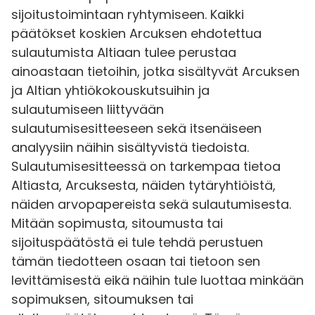
sijoitustoimintaan ryhtymiseen. Kaikki
päätökset koskien Arcuksen ehdotettua
sulautumista Altiaan tulee perustaa
ainoastaan tietoihin, jotka sisältyvät Arcuksen
ja Altian yhtiökokouskutsuihin ja
sulautumiseen liittyvään
sulautumisesitteeseen sekä itsenäiseen
analyysiin näihin sisältyvistä tiedoista.
Sulautumisesitteessä on tarkempaa tietoa
Altiasta, Arcuksesta, näiden tytäryhtiöistä,
näiden arvopapereista sekä sulautumisesta.
Mitään sopimusta, sitoumusta tai
sijoituspäätöstä ei tule tehdä perustuen
tämän tiedotteen osaan tai tietoon sen
levittämisestä eikä näihin tule luottaa minkään
sopimuksen, sitoumuksen tai