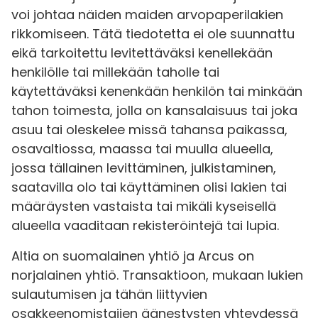
voi johtaa näiden maiden arvopaperilakien
rikkomiseen. Tätä tiedotetta ei ole suunnattu
eikä tarkoitettu levitettäväksi kenellekään
henkilölle tai millekään taholle tai
käytettäväksi kenenkään henkilön tai minkään
tahon toimesta, jolla on kansalaisuus tai joka
asuu tai oleskelee missä tahansa paikassa,
osavaltiossa, maassa tai muulla alueella,
jossa tällainen levittäminen, julkistaminen,
saatavilla olo tai käyttäminen olisi lakien tai
määräysten vastaista tai mikäli kyseisellä
alueella vaaditaan rekisteröintejä tai lupia.
Altia on suomalainen yhtiö ja Arcus on
norjalainen yhtiö. Transaktioon, mukaan lukien
sulautumisen ja tähän liittyvien
osakkeenomistajien äänestysten yhteydessä