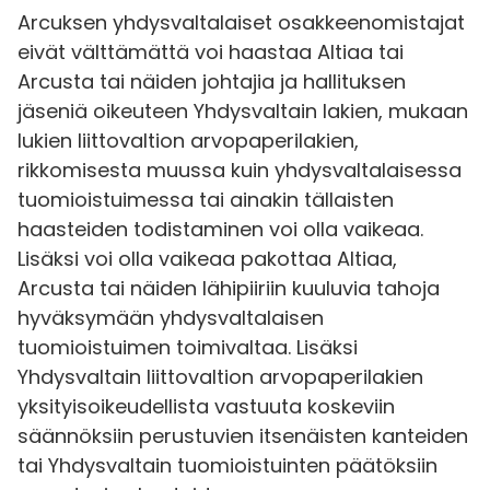
Arcuksen yhdysvaltalaiset osakkeenomistajat
eivät välttämättä voi haastaa Altiaa tai
Arcusta tai näiden johtajia ja hallituksen
jäseniä oikeuteen Yhdysvaltain lakien, mukaan
lukien liittovaltion arvopaperilakien,
rikkomisesta muussa kuin yhdysvaltalaisessa
tuomioistuimessa tai ainakin tällaisten
haasteiden todistaminen voi olla vaikeaa.
Lisäksi voi olla vaikeaa pakottaa Altiaa,
Arcusta tai näiden lähipiiriin kuuluvia tahoja
hyväksymään yhdysvaltalaisen
tuomioistuimen toimivaltaa. Lisäksi
Yhdysvaltain liittovaltion arvopaperilakien
yksityisoikeudellista vastuuta koskeviin
säännöksiin perustuvien itsenäisten kanteiden
tai Yhdysvaltain tuomioistuinten päätöksiin