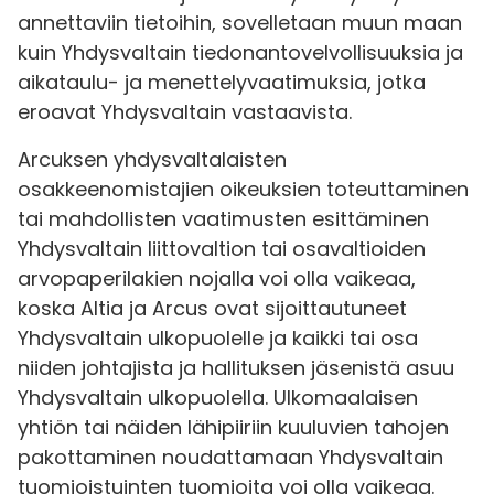
annettaviin tietoihin, sovelletaan muun maan
kuin Yhdysvaltain tiedonantovelvollisuuksia ja
aikataulu- ja menettelyvaatimuksia, jotka
eroavat Yhdysvaltain vastaavista.
Arcuksen yhdysvaltalaisten
osakkeenomistajien oikeuksien toteuttaminen
tai mahdollisten vaatimusten esittäminen
Yhdysvaltain liittovaltion tai osavaltioiden
arvopaperilakien nojalla voi olla vaikeaa,
koska Altia ja Arcus ovat sijoittautuneet
Yhdysvaltain ulkopuolelle ja kaikki tai osa
niiden johtajista ja hallituksen jäsenistä asuu
Yhdysvaltain ulkopuolella. Ulkomaalaisen
yhtiön tai näiden lähipiiriin kuuluvien tahojen
pakottaminen noudattamaan Yhdysvaltain
tuomioistuinten tuomioita voi olla vaikeaa.