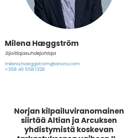
Milena Hæggström
Sijoittajasuhdejohtaja
milena.haeggstrom@anora.com
+358 40 558 1328
Norjan kilpailuviranomainen
siirtää Altian ja Arcuksen
yhdistymistä koskevan