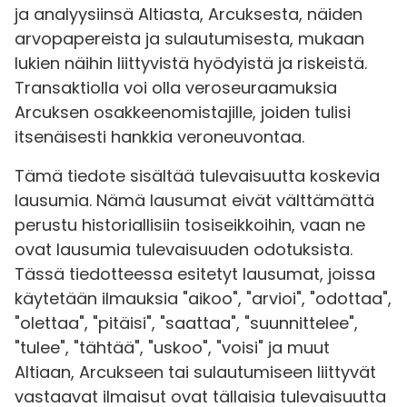
ja analyysiinsä Altiasta, Arcuksesta, näiden
arvopapereista ja sulautumisesta, mukaan
lukien näihin liittyvistä hyödyistä ja riskeistä.
Transaktiolla voi olla veroseuraamuksia
Arcuksen osakkeenomistajille, joiden tulisi
itsenäisesti hankkia veroneuvontaa.
Tämä tiedote sisältää tulevaisuutta koskevia
lausumia. Nämä lausumat eivät välttämättä
perustu historiallisiin tosiseikkoihin, vaan ne
ovat lausumia tulevaisuuden odotuksista.
Tässä tiedotteessa esitetyt lausumat, joissa
käytetään ilmauksia "aikoo", "arvioi", "odottaa",
"olettaa", "pitäisi", "saattaa", "suunnittelee",
"tulee", "tähtää", "uskoo", "voisi" ja muut
Altiaan, Arcukseen tai sulautumiseen liittyvät
vastaavat ilmaisut ovat tällaisia tulevaisuutta