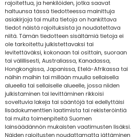
rajoitettua, ja henkilöiden, jotka saavat
haltuunsa tässä tiedotteessa mainittuja
asiakirjoja tai muita tietoja on hankittava
tiedot näistä rajoituksista ja noudatettava
niitä. Tämän tiedotteen sisältämiä tietoja ei
ole tarkoitettu julkistettavaksi tai
levitettäväksi, kokonaan tai osittain, suoraan
tai välillisesti, Australiassa, Kanadassa,
Hongkongissa, Japanissa, Etelä-Afrikassa tai
näihin maihin tai millään muulla sellaisella
alueella tai sellaiselle alueelle, jossa niiden
julkistaminen tai levittäminen rikkoisi
soveltuvia lakeja tai sääntöjä tai edellyttäisi
lisädokumenttien laatimista tai rekisteröintiä
tai muita toimenpiteitä Suomen
lainsäädännön mukaisten vaatimusten lisäksi.
Näiden rajoitusten noudattamatta jättäminen