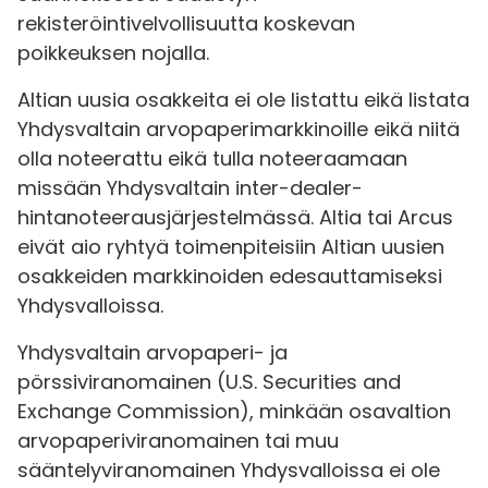
rekisteröintivelvollisuutta koskevan
poikkeuksen nojalla.
Altian uusia osakkeita ei ole listattu eikä listata
Yhdysvaltain arvopaperimarkkinoille eikä niitä
olla noteerattu eikä tulla noteeraamaan
missään Yhdysvaltain inter-dealer-
hintanoteerausjärjestelmässä. Altia tai Arcus
eivät aio ryhtyä toimenpiteisiin Altian uusien
osakkeiden markkinoiden edesauttamiseksi
Yhdysvalloissa.
Yhdysvaltain arvopaperi- ja
pörssiviranomainen (U.S. Securities and
Exchange Commission), minkään osavaltion
arvopaperiviranomainen tai muu
sääntelyviranomainen Yhdysvalloissa ei ole