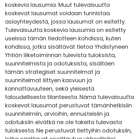
koskevia lausumia. Muut tulevaisuutta
koskevat lausumat voidaan tunnistaa
asiayhteydestä, jossa lausumat on esitetty.
Tulevaisuutta koskevia lausumia on esitetty
useissa tämän tiedotteen kohdissa, kuten
kohdissa, jotka sisältävät tietoa Yhdistyneen
Yhtiön liiketoiminnan tulevista tuloksista,
suunnitelmista ja odotuksista, sisältäen
tämän strategiset suunnitelmat ja
suunnitelmat liittyen kasvuun ja
kannattavuuteen, sekä yleisestä
taloudellisesta tilanteesta. Nämä tulevaisuutta
koskevat lausumat perustuvat tämänhetkisiin
suunnitelmiin, arvioihin, ennusteisiin ja
odotuksiin eivätkä ne ole takeita tulevasta
tuloksesta. Ne perustuvat tiettyihin odotuksiin,
jotka saattavat osoittautua virheellisiksi.