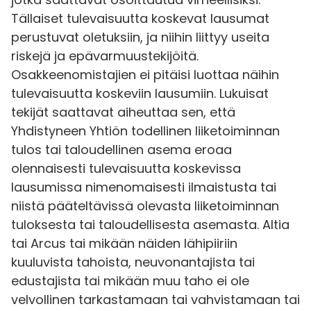
Tällaiset tulevaisuutta koskevat lausumat
perustuvat oletuksiin, ja niihin liittyy useita
riskejä ja epävarmuustekijöitä.
Osakkeenomistajien ei pitäisi luottaa näihin
tulevaisuutta koskeviin lausumiin. Lukuisat
tekijät saattavat aiheuttaa sen, että
Yhdistyneen Yhtiön todellinen liiketoiminnan
tulos tai taloudellinen asema eroaa
olennaisesti tulevaisuutta koskevissa
lausumissa nimenomaisesti ilmaistusta tai
niistä pääteltävissä olevasta liiketoiminnan
tuloksesta tai taloudellisesta asemasta. Altia
tai Arcus tai mikään näiden lähipiiriin
kuuluvista tahoista, neuvonantajista tai
edustajista tai mikään muu taho ei ole
velvollinen tarkastamaan tai vahvistamaan tai