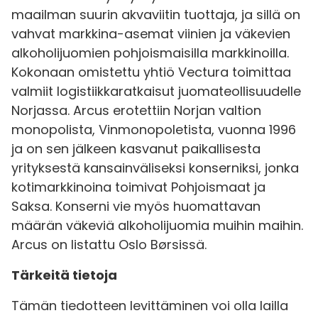
maailman suurin akvaviitin tuottaja, ja sillä on
vahvat markkina-asemat viinien ja väkevien
alkoholijuomien pohjoismaisilla markkinoilla.
Kokonaan omistettu yhtiö Vectura toimittaa
valmiit logistiikkaratkaisut juomateollisuudelle
Norjassa. Arcus erotettiin Norjan valtion
monopolista, Vinmonopoletista, vuonna 1996
ja on sen jälkeen kasvanut paikallisesta
yrityksestä kansainväliseksi konserniksi, jonka
kotimarkkinoina toimivat Pohjoismaat ja
Saksa. Konserni vie myös huomattavan
määrän väkeviä alkoholijuomia muihin maihin.
Arcus on listattu Oslo Børsissä.
Tärkeitä tietoja
Tämän tiedotteen levittäminen voi olla lailla