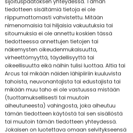
sijoituspäätöksen yhteydessä. Tämän
tiedotteen sisältämiä tietoja ei ole
riippumattomasti vahvistettu. Mitään
nimenomaisia tai hiljaisia vakuutuksia tai
sitoumuksia ei ole annettu koskien tässä
tiedotteessa annettujen tietojen tai
näkemysten oikeudenmukaisuutta,
virheettömyyttä, täydellisyyttä tai
oikeellisuutta eikä näihin tulisi luottaa. Altia tai
Arcus tai mikään näiden lähipiiriin kuuluvista
tahoista, neuvonantajista tai edustajista tai
mikään muu taho ei ole vastuussa mistään
(tuottamuksellisesti tai muutoin
aiheutuneesta) vahingosta, joka aiheutuu
tämän tiedotteen käytöstä tai sen sisällöstä
tai muutoin tämän tiedotteen yhteydessä.
Jokaisen on luotettava omaan selvitykseensä