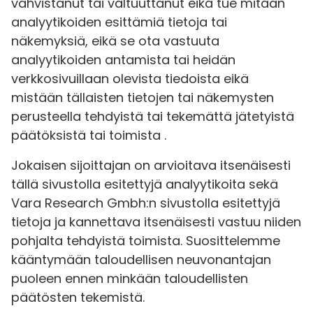
vahvistanut tai valtuuttanut eikä tue mitään
analyytikoiden esittämiä tietoja tai
näkemyksiä, eikä se ota vastuuta
analyytikoiden antamista tai heidän
verkkosivuillaan olevista tiedoista eikä
mistään tällaisten tietojen tai näkemysten
perusteella tehdyistä tai tekemättä jätetyistä
päätöksistä tai toimista .
Jokaisen sijoittajan on arvioitava itsenäisesti
tällä sivustolla esitettyjä analyytikoita sekä
Vara Research Gmbh:n sivustolla esitettyjä
tietoja ja kannettava itsenäisesti vastuu niiden
pohjalta tehdyistä toimista. Suosittelemme
kääntymään taloudellisen neuvonantajan
puoleen ennen minkään taloudellisten
päätösten tekemistä.