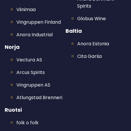
Spirits
Viinimaa
Globus Wine
Vingruppen Finland
Baltia
Anora Industrial
Anora Estonia
Norja
Cita Garša
Vectura AS
Arcus Spirits
Vingruppen AS
Atlungstad Brenneri
Ruotsi
folk o folk