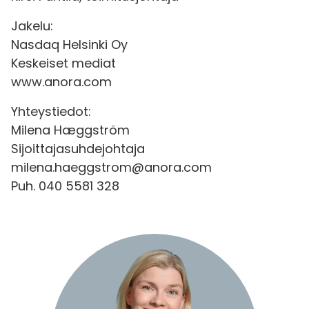
Jakelu:
Nasdaq Helsinki Oy
Keskeiset mediat
www.anora.com
Yhteystiedot:
Milena Hæggström
Sijoittajasuhdejohtaja
milena.haeggstrom@anora.com
Puh. 040 5581 328