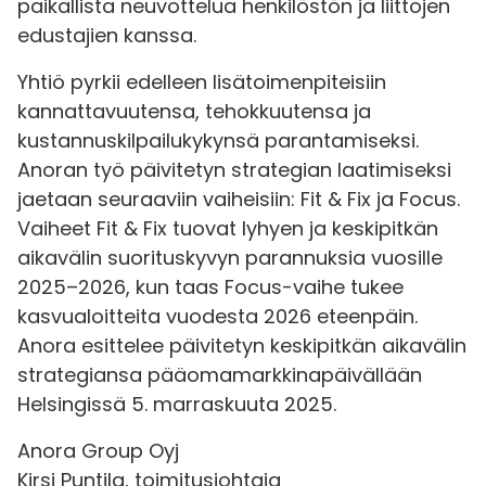
paikallista neuvottelua henkilöstön ja liittojen
edustajien kanssa.
Yhtiö pyrkii edelleen lisätoimenpiteisiin
kannattavuutensa, tehokkuutensa ja
kustannuskilpailukykynsä parantamiseksi.
Anoran työ päivitetyn strategian laatimiseksi
jaetaan seuraaviin vaiheisiin: Fit & Fix ja Focus.
Vaiheet Fit & Fix tuovat lyhyen ja keskipitkän
aikavälin suorituskyvyn parannuksia vuosille
2025–2026, kun taas Focus-vaihe tukee
kasvualoitteita vuodesta 2026 eteenpäin.
Anora esittelee päivitetyn keskipitkän aikavälin
strategiansa pääomamarkkinapäivällään
Helsingissä 5. marraskuuta 2025.
Anora Group Oyj
Kirsi Puntila, toimitusjohtaja