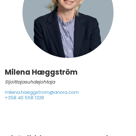
Milena Hæggström
Sijoittajasuhdejohtaja
milena.haeggstrom@anora.com
+358 40 558 1328