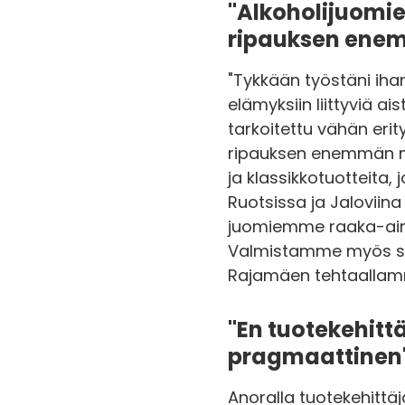
"Alkoholijuomi
ripauksen enem
"Tykkään työstäni ihan
elämyksiin liittyviä a
tarkoitettu vähän er
ripauksen enemmän mie
ja klassikkotuotteita, 
Ruotsissa ja Jaloviina
juomiemme raaka-aine
Valmistamme myös su
Rajamäen tehtaallamm
"En tuotekehittä
pragmaattinen
Anoralla tuotekehittäj