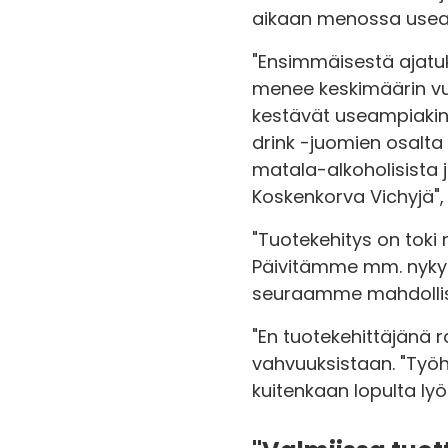
aikaan menossa usea
"Ensimmäisestä ajatuks
menee keskimäärin vuo
kestävät useampiakin 
drink -juomien osalta 
matala-alkoholisista 
Koskenkorva Vichyjä",
"Tuotekehitys on toki
Päivitämme mm. nykyis
seuraamme mahdollisi
"En tuotekehittäjänä r
vahvuuksistaan. "Työh
kuitenkaan lopulta lyö 