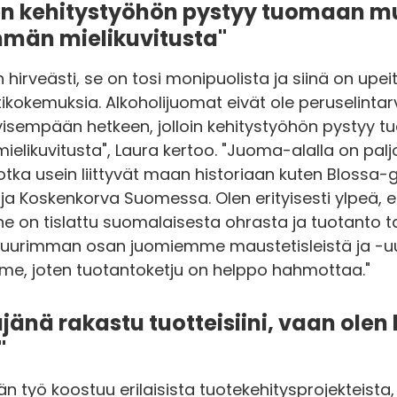
en kehitystyöhön pystyy tuomaan 
män mielikuvitusta"
 hirveästi, se on tosi monipuolista ja siinä on upei
istikokemuksia. Alkoholijuomat eivät ole peruselintar
ityisempään hetkeen, jolloin kehitystyöhön pysty
likuvitusta", Laura kertoo. "Juoma-alalla on palj
jotka usein liittyvät maan historiaan kuten Blossa-gl
 ja Koskenkorva Suomessa. Olen erityisesti ylpeä, e
 on tislattu suomalaisesta ohrasta ja tuotanto 
urimman osan juomiemme maustetisleistä ja -uut
e, joten tuotantoketju on helppo hahmottaa."
jänä rakastu tuotteisiini, vaan olen
"
än työ koostuu erilaisista tuotekehitysprojekteista