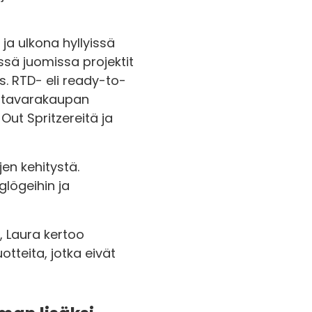
ja ulkona hyllyissä
ssä juomissa projektit
. RTD- eli ready-to-
äistavarakaupan
Out Spritzereitä ja
en kehitystä.
lögeihin ja
, Laura kertoo
tteita, jotka eivät