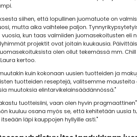
mpi.
esta siihen, että lopullinen juomatuote on valmis 
si, mutta aika vaihtelee paljon. Tynnyrikypsytetyi
vuosia, kun taas valmiiden juomasekoitusten eli ns
lyhimmät projektit ovat joitain kuukausia. Päivitt
juomasekoituksista olen ollut tekemässä mm. Chill 
 Laura kertoo.
 muutakin kuin kokonaan uusien tuotteiden ja makuj
ten tuotteiden reseptejä, valitsemme mausteita g
a muutoksia elintarvikelainsäädännössä."
akastu tuotteisiini, vaan olen hyvin pragmaattinen"
ön kuuluu osana myös se, että kehitetään uusia tuo
itseään läpi kauppojen hyllyille asti."