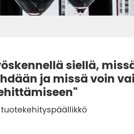
öskennellä siellä, missä
ehdään ja missä voin va
ehittämiseen"
, tuotekehityspäällikkö