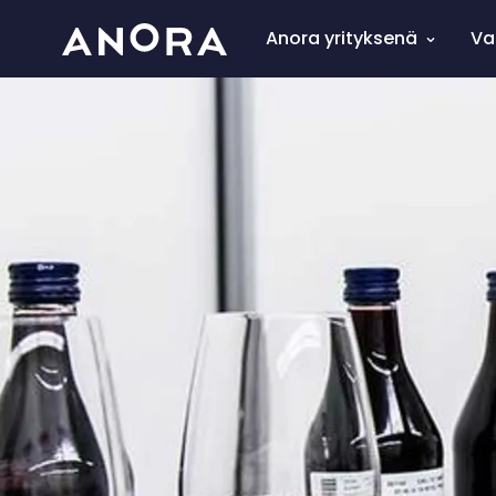
Anora yrityksenä
Va