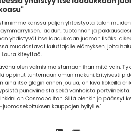
teessa yhdistyy itse laadukkaan juo
lkoasu"
tiimimme kanssa paljon yhteistyötä talon muiden
ajaymmärryksen, laadun, tuotannon ja pakkausdesi
an yhdistyvät itse laadukkaan juoman lisäksi oikea
hdessä muodostavat kuluttajalle elämyksen, joita 
Laura kiteyttää.
vänä olen valmis maistamaan ihan mitä vain. Tykk
ki oppinut tuntemaan oman makuni. Erityisesti pid
n aina itse glögin ennen joulua, on kiva kokeilla er
 kypsistä punaviineistä sekä vanhoista portviineist
drinkkini on Cosmopolitan. Siitä olenkin jo päässy
juomasekoituksen kauppojen hyllyille."