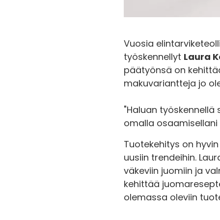
Vuosia elintarviketeol
työskennellyt
Laura K
päätyönsä on kehittää
makuvariantteja jo ole
"Haluan työskennellä s
omalla osaamisellani 
Tuotekehitys on hyvin
uusiin trendeihin. La
väkeviin juomiin ja va
kehittää juomareseptej
olemassa oleviin tuote