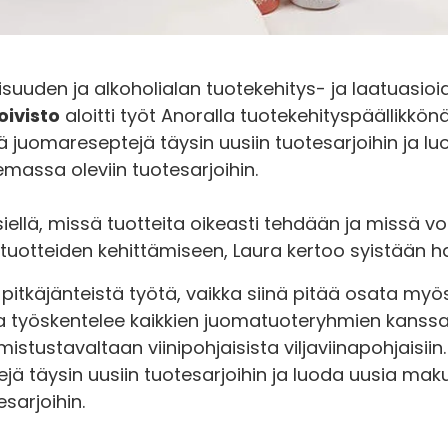
lisuuden ja alkoholialan tuotekehitys- ja laatuasio
oivisto
aloitti työt Anoralla tuotekehityspäällikkö
 juomareseptejä täysin uusiin tuotesarjoihin ja lu
massa oleviin tuotesarjoihin.
iellä, missä tuotteita oikeasti tehdään ja missä vo
tuotteiden kehittämiseen, Laura kertoo syistään ha
 pitkäjänteistä työtä, vaikka siinä pitää osata my
ura työskentelee kaikkien juomatuoteryhmien kanssa
lmistustavaltaan viinipohjaisista viljaviinapohjaisi
ä täysin uusiin tuotesarjoihin ja luoda uusia maku
sarjoihin.