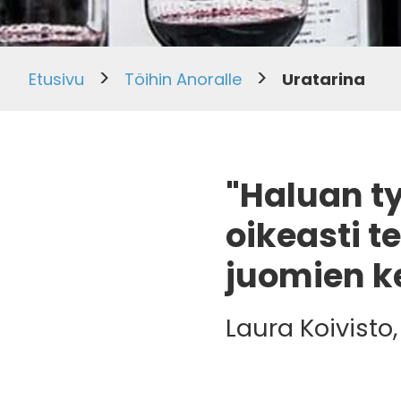
>
>
Etusivu
Töihin Anoralle
Uratarina
"Haluan ty
oikeasti t
juomien k
Laura Koivisto