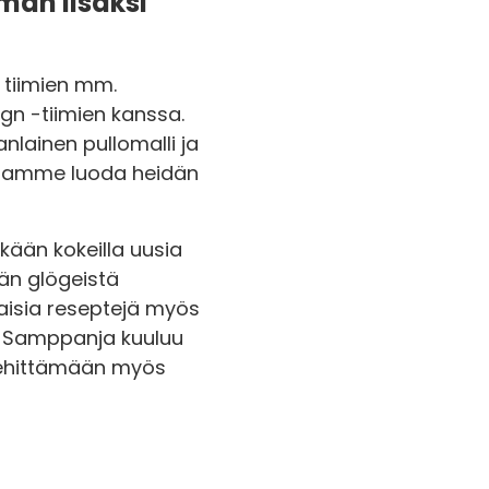
man lisäksi
 tiimien mm.
gn -tiimien kanssa.
nlainen pullomalli ja
haluamme luoda heidän
ään kokeilla uusia
än glögeistä
ilaisia reseptejä myös
ä. Samppanja kuuluu
t kehittämään myös