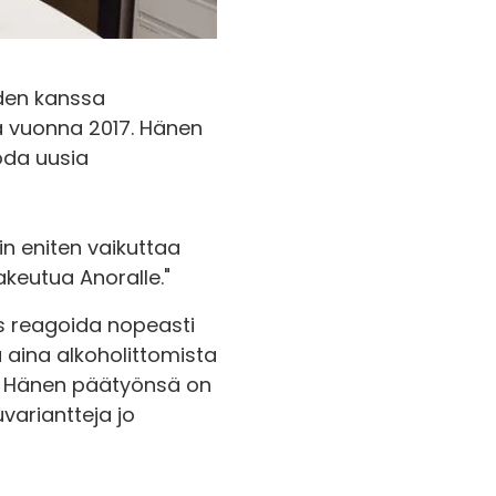
iden kanssa
nä vuonna 2017. Hänen
oda uusia
in eniten vaikuttaa
keutua Anoralle."
ös reagoida nopeasti
 aina alkoholittomista
in. Hänen päätyönsä on
variantteja jo