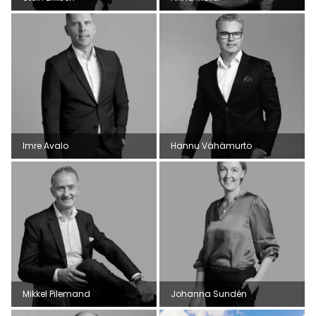
Imre Avalo
Hannu Vähämurto
Mikkel Pilemand
Johanna Sundén