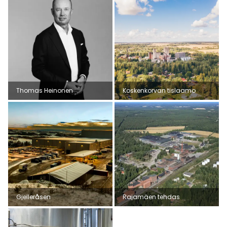
Thomas Heinonen
Koskenkorvan tislaamo
Gjelleråsen
Rajamäen tehdas