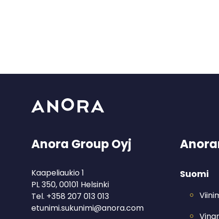
Anora Group Oyj
Anoran
Kaapeliaukio 1
Suomi
PL 350, 00101 Helsinki
Viin
Tel.
+358 207 013 013
etunimi.sukunimi@anora.com
Ving