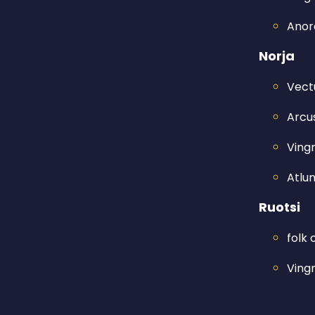
Anora
Norja
Vect
Arcus
Ving
Atlu
Ruotsi
folk 
Ving