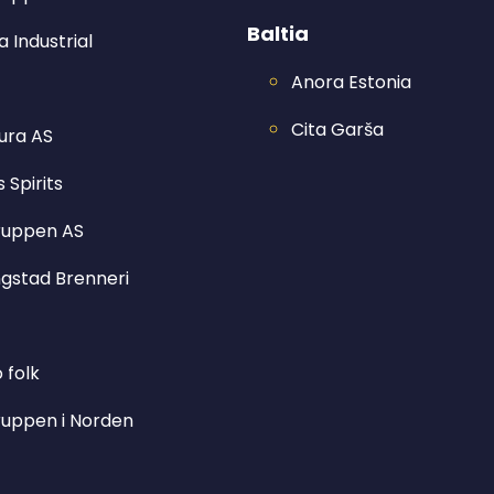
Baltia
 Industrial
Anora Estonia
Cita Garša
ura AS
 Spirits
ruppen AS
ngstad Brenneri
o folk
ruppen i Norden