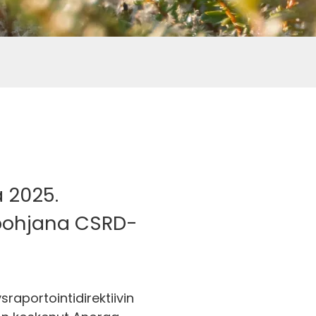
 2025.
 pohjana CSRD-
aportointidirektiivin