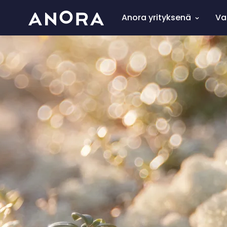
Anora yrityksenä
Va