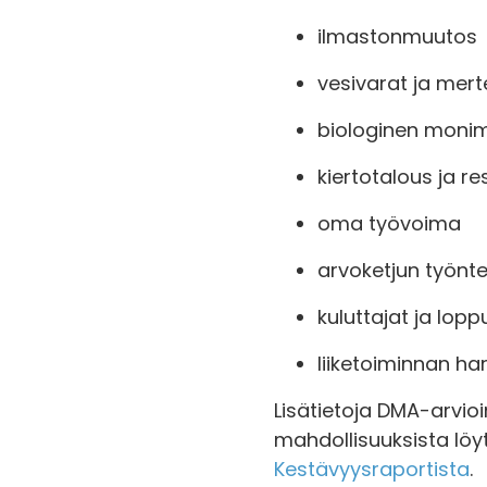
ilmastonmuutos
vesivarat ja mer
biologinen monim
kiertotalous ja re
oma työvoima
arvoketjun työnte
kuluttajat ja lopp
liiketoiminnan ha
Lisätietoja DMA-arvioin
mahdollisuuksista lö
Kestävyysraportista
.