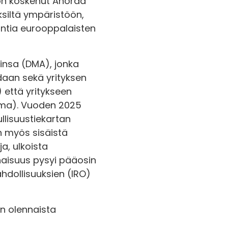
 on koskenut Anoraa
yksiltä ympäristöön,
ointia eurooppalaisten
tinsa (DMA), jonka
daan sekä yrityksen
 että yritykseen
ulma). Vuoden 2025
llisuustiekartan
n myös sisäistä
a, ulkoista
naisuus pysyi pääosin
ahdollisuuksien (IRO)
an olennaista