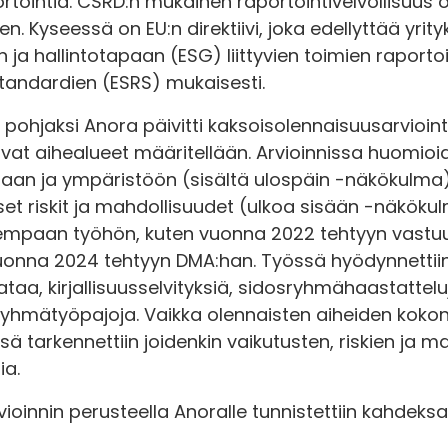
tointia. CSRD:n mukainen raportointivelvollisuus
n. Kyseessä on EU:n direktiivi, joka edellyttää yrit
in ja hallintotapaan (ESG) liittyvien toimien raport
tandardien (ESRS) mukaisesti.
pohjaksi Anora päivitti kaksoisolennaisuusarvioin
avat aihealueet määritellään. Arvioinnissa huomioi
taan ja ympäristöön (sisältä ulospäin -näkökulma)
iset riskit ja mahdollisuudet (ulkoa sisään -näkök
iempaan työhön, kuten vuonna 2022 tehtyyn vastuu
 vuonna 2024 tehtyyn DMA:han. Työssä hyödynnettii
aa, kirjallisuusselvityksiä, sidosryhmähaastatteluj
ryhmätyöpajoja. Vaikka olennaisten aiheiden koko
sä tarkennettiin joidenkin vaikutusten, riskien ja m
ia.
ioinnin perusteella Anoralle tunnistettiin kahdeks