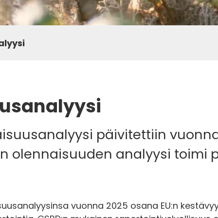
lyysi
usanalyysi
suusanalyysi päivitettiin vuonna
en olennaisuuden analyysi toimi
isuusanalyysinsa vuonna 2025 osana EU:n kestävyysr