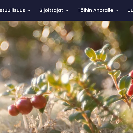
stuullisuus
Sijoittajat
Töihin Anoralle
Uu