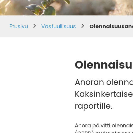
>
>
Etusivu
Vastuullisuus
Olennaisuusana
Olennaisu
Anoran olennai
Kaksinkertais
raportille.
Anora päivitti olenna