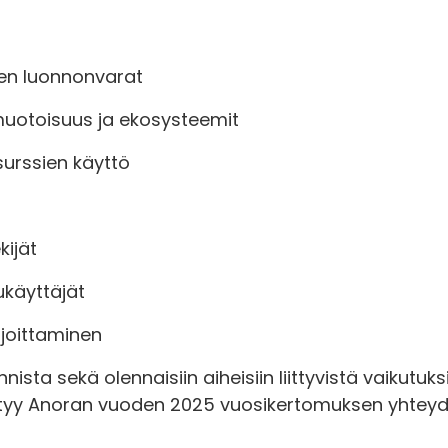
ten luonnonvarat
uotoisuus ja ekosysteemit
surssien käyttö
kijät
ukäyttäjät
rjoittaminen
nista sekä olennaisiin aiheisiin liittyvistä vaikutuksi
ytyy Anoran vuoden 2025 vuosikertomuksen yhteyde