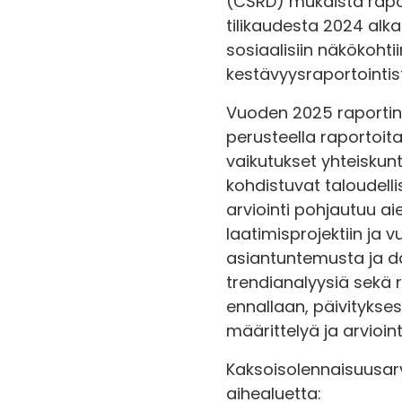
(CSRD) mukaista rapor
tilikaudesta 2024 alkae
sosiaalisiin näkökohti
kestävyysraportointis
Vuoden 2025 raportin 
perusteella raportoit
vaikutukset yhteiskun
kohdistuvat taloudell
arviointi pohjautuu a
laatimisprojektiin ja
asiantuntemusta ja dat
trendianalyysiä sekä 
ennallaan, päivitykses
määrittelyä ja arvioint
Kaksoisolennaisuusarv
aihealuetta: