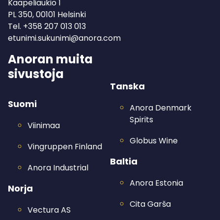
Kaapeliaukio 1
PL 350, 00101 Helsinki
Tel.
+358 207 013 013
etunimi.sukunimi@anora.com
Anoran muita
sivustoja
Tanska
Suomi
Anora Denmark
Spirits
Viinimaa
Globus Wine
Vingruppen Finland
Baltia
Anora Industrial
Anora Estonia
Norja
Cita Garša
Vectura AS