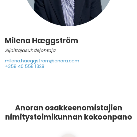
Milena Hæggström
Sijoittajasuhdejohtaja
milena.haeggstrom@anora.com
+358 40 558 1328
Anoran osakkeenomistajien
nimitystoimikunnan kokoonpano