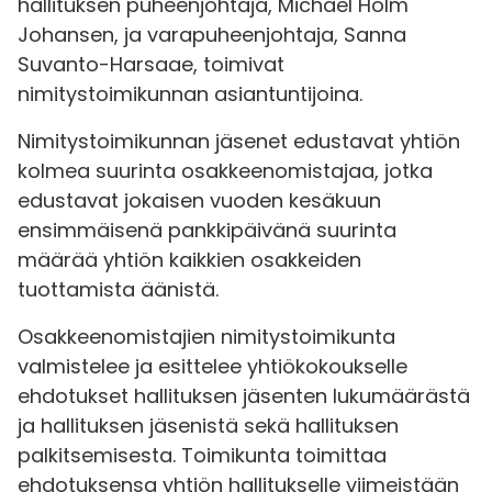
hallituksen puheenjohtaja, Michael Holm
Johansen, ja varapuheenjohtaja, Sanna
Suvanto-Harsaae, toimivat
nimitystoimikunnan asiantuntijoina.
Nimitystoimikunnan jäsenet edustavat yhtiön
kolmea suurinta osakkeenomistajaa, jotka
edustavat jokaisen vuoden kesäkuun
ensimmäisenä pankkipäivänä suurinta
määrää yhtiön kaikkien osakkeiden
tuottamista äänistä.
Osakkeenomistajien nimitystoimikunta
valmistelee ja esittelee yhtiökokoukselle
ehdotukset hallituksen jäsenten lukumäärästä
ja hallituksen jäsenistä sekä hallituksen
palkitsemisesta. Toimikunta toimittaa
ehdotuksensa yhtiön hallitukselle viimeistään