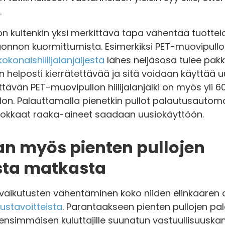
.
n kuitenkin yksi merkittävä tapa vähentää tuotteide
uonnon kuormittumista. Esimerkiksi PET-muovipull
kokonaishiilijalanjäljestä
lähes neljäsosa tulee pakk
n helposti kierrätettävää ja sitä voidaan käyttää u
ttävän PET-muovipullon hiilijalanjälki on myös yli 
lon. Palauttamalla pienetkin pullot palautusautom
rvokkaat raaka-aineet saadaan uusiokäyttöön.
n myös pienten pullojen
sta matkasta
aikutusten vähentäminen koko niiden elinkaaren a
uustavoitteista
. Parantaakseen pienten pullojen pal
9 ensimmäisen kuluttajille suunatun vastuullisuus