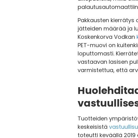
palautusautomaattiin
Pakkausten kierrätys o
jätteiden määrää ja l
Koskenkorva Vodkan
PET-muovi on kuitenki
loputtomasti. Kierräte
vastaavan lasisen pul
varmistettua, että a
Huolehditaa
vastuullise
Tuotteiden ympäristöv
keskeisistä
vastuullis
toteutti keväällä 201