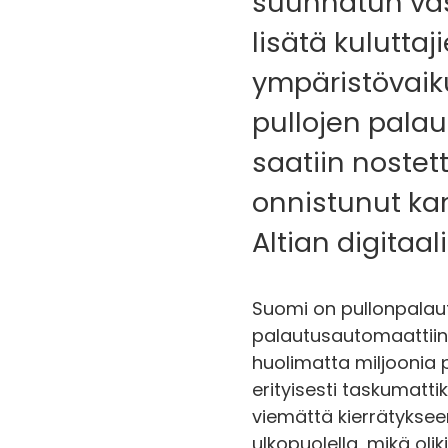
suunnatun vas
lisätä kulutt
ympäristövaik
pullojen pala
saatiin nostet
onnistunut ka
Altian digitaal
Suomi on pullonpalautu
palautusautomaattiin.
huolimatta miljoonia 
erityisesti taskumatti
viemättä kierrätyksee
ulkopuolella, mikä olik