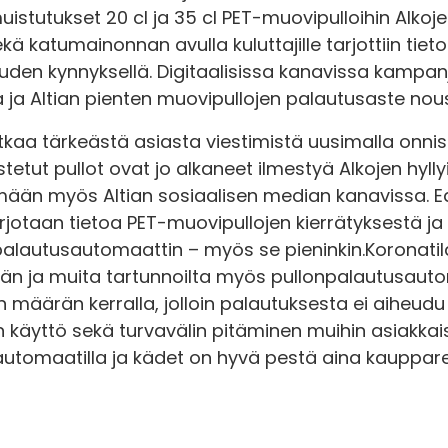
istutukset 20 cl ja 35 cl PET-muovipulloihin Alkojen 
ä katumainonnan avulla kuluttajille tarjottiin tieto
den kynnyksellä. Digitaalisissa kanavissa kampanja
ja Altian pienten muovipullojen palautusaste nousi
tkaa tärkeästä asiasta viestimistä uusimalla onn
stetut pullot ovat jo alkaneet ilmestyä Alkojen hyllyi
ään myös Altian sosiaalisen median kanavissa. E
arjotaan tietoa PET-muovipullojen kierrätyksestä ja
t palautusautomaattin ­– myös se pieninkin.Koronati
än ja muita tartunnoilta myös pullonpalautusautoma
äärän kerralla, jolloin palautuksesta ei aiheudu 
n käyttö sekä turvavälin pitäminen muihin asiakkai
tomaatilla ja kädet on hyvä pestä aina kaupparei