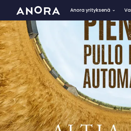
Anora yrityksenä
Va