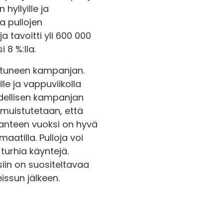
hyllyille ja
a pullojen
 tavoitti yli 600 000
 8 %:lla.
istuneen kampanjan.
lle ja vappuviikolla
dellisen kampanjan
 muistutetaan, että
lanteen vuoksi on hyvä
atilla. Pulloja voi
turhia käyntejä.
siin on suositeltavaa
ssun jälkeen.