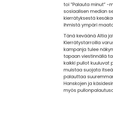
toi ”Palauta minut” -mu
sosiaalisen median sek
kierrätyksestä kesäkau
ihmistä ympäri maata 
Tänä keväänä Altia ja
Kierrätystarroilla varu
kampanja tulee näkym
tapaan viestinnällä t
kaikki pullot kuuluva
muistaa suojata itseä
palauttaa suuremman m
Hanskojen ja käsidesi
myös pullonpalautusau