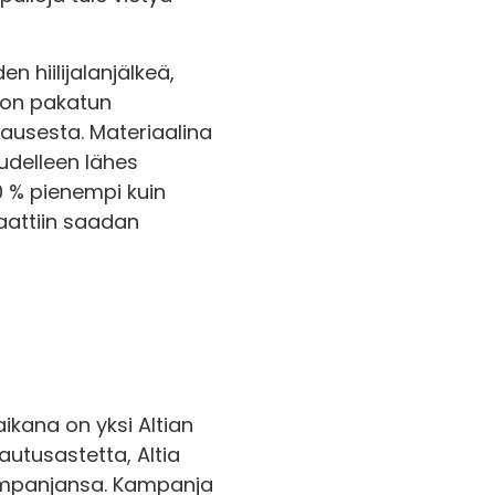
n hiilijalanjälkeä,
oon pakatun
ausesta. Materiaalina
udelleen lähes
60 % pienempi kuin
aattiin saadan
ikana on yksi Altian
autusastetta, Altia
kampanjansa. Kampanja