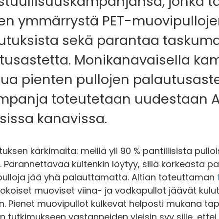
tuullisuuskampanjansa, jonka ta
ajien ymmärrystä PET-muovipulloj
utuksista sekä parantaa taskuma
utusastetta. Monikanavaisella ka
tua pienten pullojen palautusastet
mpanja toteutetaan uudestaan Al
isissa kanavissa.
ksen kärkimaita: meillä yli 90 % pantillisista pulloi
 Parannettavaa kuitenkin löytyy, sillä korkeasta p
pulloja jää yhä palauttamatta. Altian toteuttaman
kokoiset muoviset viina- ja vodkapullot jäävät kulu
n. Pienet muovipullot kulkevat helposti mukana t
in tutkimukseen vastanneiden yleisin syy sille, ettei 