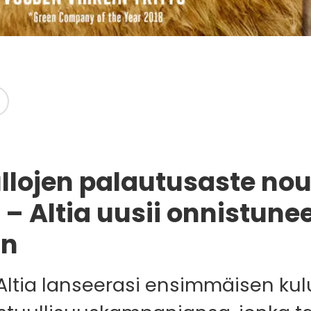
llojen palautusaste nou
 – Altia uusii onnistune
an
Altia lanseerasi ensimmäisen kulu