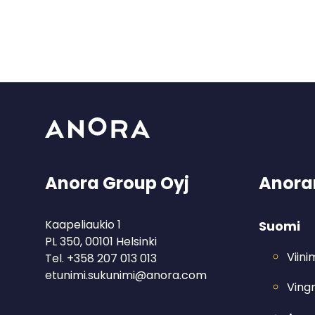
Anora Group Oyj
Anoran
Kaapeliaukio 1
Suomi
PL 350, 00101 Helsinki
Viin
Tel.
+358 207 013 013
etunimi.sukunimi@anora.com
Ving