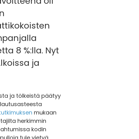
voitteena oli
en
ttikokoisten
mpanjalla
ta 8 %:lla. Nyt
koissa ja
sta ja tölkeistä päätyy
alautusasteesta
tutkimuksen
mukaan
ttajilta herkimmin
apahtumissa kodin
pulloja tule vietyä