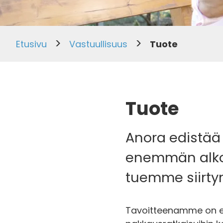
>
>
Etusivu
Vastuullisuus
Tuote
Tuote
Anora edistää
enemmän alkoh
tuemme siirty
Tavoitteenamme on edi