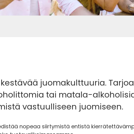
 kestävää juomakulttuuria. Tarj
olittomia tai matala-alkoholisia
mistä vastuulliseen juomiseen.
stää nopeaa siirtymistä entistä kierrätettävämpi