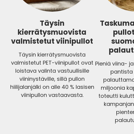
Täysin
Taskumat
kierrätysmuovista
pullo
valmistetut viinipullot
suoma
palau
Täysin kierrätysmuovista
valmistetut PET-viinipullot ovat
Pieniä viina- j
loistava valinta vastuullisille
pantista
viininystäville, sillä pullon
palauttama
hiilijalanjälki on alle 40 % lasisen
miljoonia ka
viinipullon vastaavasta.
toteutti kulut
kampanjan
p
iente
palaut