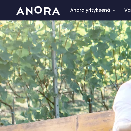
Anora yrityksenä
Va