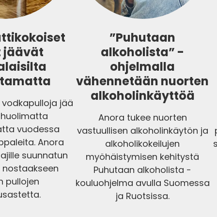
tikokoiset
”Puhutaan
t jäävät
alkoholista” -
laisilta
ohjelmalla
ttamatta
vähennetään nuorten
alkoholinkäyttöä
a vodkapulloja jää
 huolimatta
Anora tukee nuorten
tta vuodessa
vastuullisen alkoholinkäytön ja
ppaleita. Anora
alkoholikokeilujen
tajille suunnatun
myöhäistymisen kehitystä
 nostaakseen
Puhutaan alkoholista -
n pullojen
kouluohjelma avulla Suomessa
usastetta.
ja Ruotsissa.