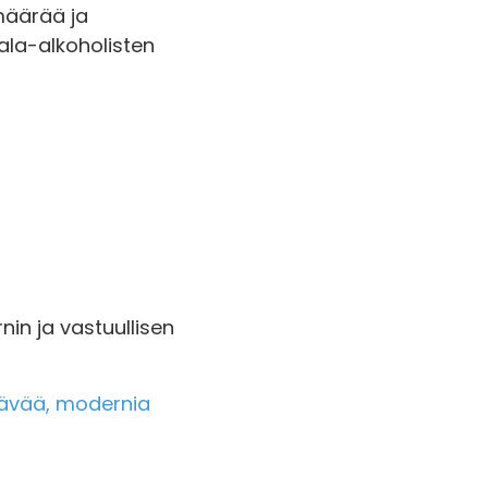
määrää ja
la-alkoholisten
n ja vastuullisen
tävää, modernia