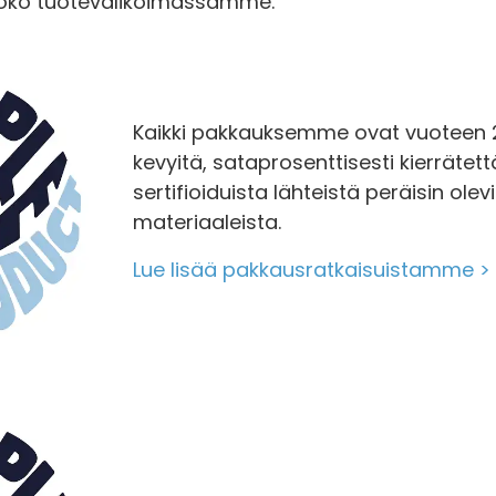
koko tuotevalikoimassamme.
Kaikki pakkauksemme ovat vuoteen
kevyitä, sataprosenttisesti kierrätett
sertifioiduista lähteistä peräisin olevi
materiaaleista.
Lue lisää pakkausratkaisuistamme >