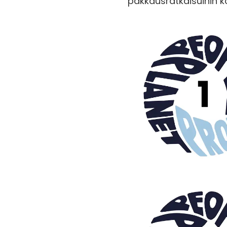
pakkausratkaisuihin 