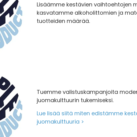
Lisäämme kestävien vaihtoehtojen 
kasvatamme alkoholittomien ja mata
tuotteiden määrää.
Tuemme valistuskampanjoita moderni
juomakulttuurin tukemiseksi.
Lue lisää siitä miten edistämme kes
juomakulttuuria >